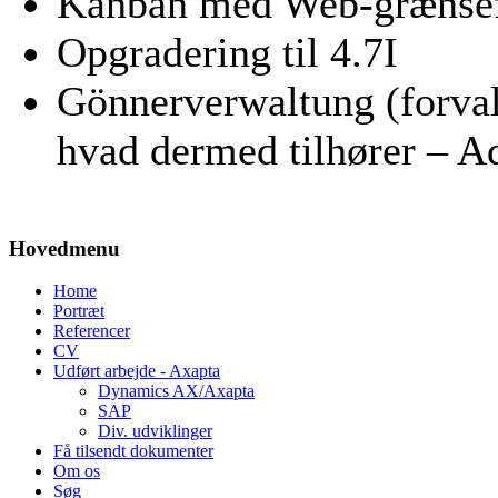
Kanban med Web-grænse
Opgradering til 4.7I
Gönnerverwaltung (forval
hvad dermed tilhører – Ad
Hovedmenu
Home
Portræt
Referencer
CV
Udført arbejde - Axapta
Dynamics AX/Axapta
SAP
Div. udviklinger
Få tilsendt dokumenter
Om os
Søg